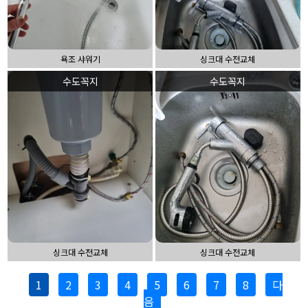
욕조 샤워기
싱크대 수전교체
수도꼭지
수도꼭지
싱크대 수전교체
싱크대 수전교체
1
2
3
4
5
6
7
8
다
음