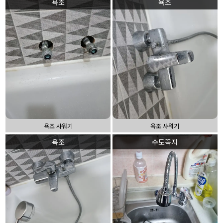
욕조
욕조
욕조 샤워기
욕조 샤워기
욕조
수도꼭지