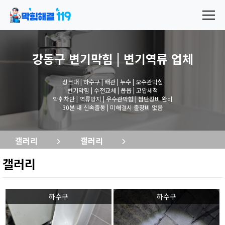
강동구 변기막힘 | 변기역류
업체
싱크대 | 하수구 | 배관 | 누수 | 오수관막힘
변기막힘 | 수전교체 | 폽옵 | 고압세척
악취차단 | 역류방지 | 우수관막힘 | 첨단장비 완비
30분 내 신속출동 | 미해결시 출장비 없음
갤러리
갤러리
갤러리
하수구
하수구