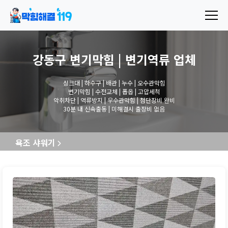
강동구 변기막힘 | 변기역류
업체
싱크대 | 하수구 | 배관 | 누수 | 오수관막힘
변기막힘 | 수전교체 | 폽옵 | 고압세척
악취차단 | 역류방지 | 우수관막힘 | 첨단장비 완비
30분 내 신속출동 | 미해결시 출장비 없음
욕조 샤워기