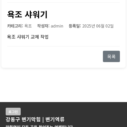
욕조 샤워기
카테고리:
욕조
작성자:
admin
등록일:
2025년 06월 02일
욕조 샤워기 교체 작업
목록
로그인
강동구 변기막힘 | 변기역류
막힘없이 모든 곳을 뚫어주는 업체입니다.