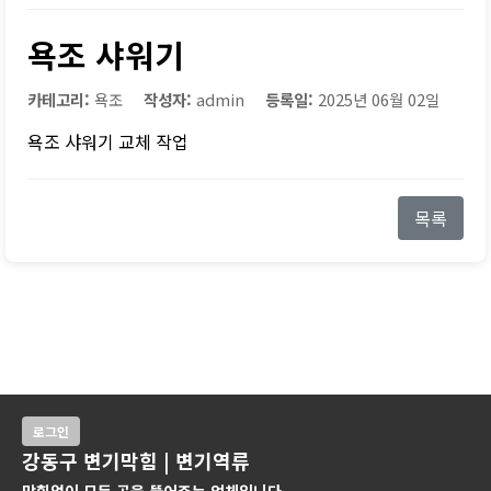
욕조 샤워기
카테고리:
욕조
작성자:
admin
등록일:
2025년 06월 02일
욕조 샤워기 교체 작업
목록
로그인
강동구 변기막힘 | 변기역류
막힘없이 모든 곳을 뚫어주는 업체입니다.