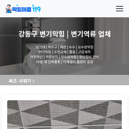
강동구 변기막힘 | 변기역류
업체
싱크대 | 하수구 | 배관 | 누수 | 오수관막힘
변기막힘 | 수전교체 | 폽옵 | 고압세척
악취차단 | 역류방지 | 우수관막힘 | 첨단장비 완비
30분 내 신속출동 | 미해결시 출장비 없음
욕조 샤워기