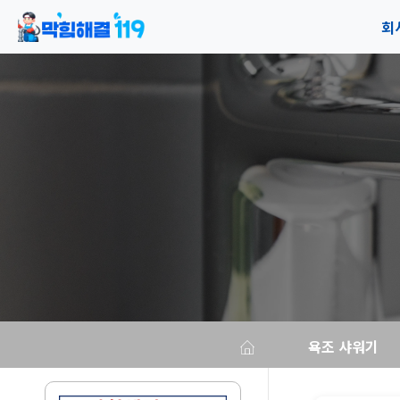
회
공
오
욕조 샤워기