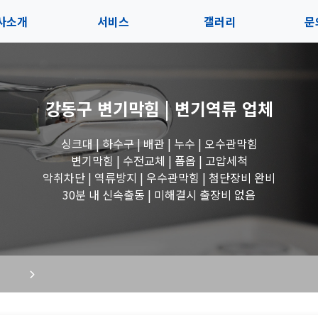
사소개
서비스
갤러리
문
인사말
서비스
전체보기
상
강동구 변기막힘 | 변기역류
업체
지사항
블로그
수도꼭지 작업
고
싱크대 | 하수구 | 배관 | 누수 | 오수관막힘
시는길
세면대 작업
변기막힘 | 수전교체 | 폽옵 | 고압세척
악취차단 | 역류방지 | 우수관막힘 | 첨단장비 완비
변기 작업
30분 내 신속출동 | 미해결시 출장비 없음
욕조 작업
싱크대 작업